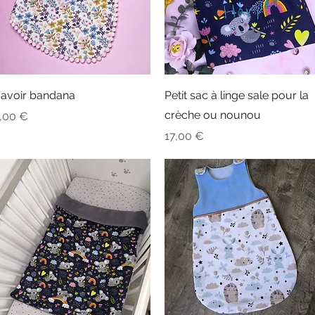
Aperçu rapide
Aperçu rapide
avoir bandana
Petit sac à linge sale pour la
crèche ou nounou
rix
,00 €
Prix
17,00 €