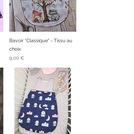
Aperçu rapide
Bavoir "Classique" - Tissu au
choix
Prix
9,00 €