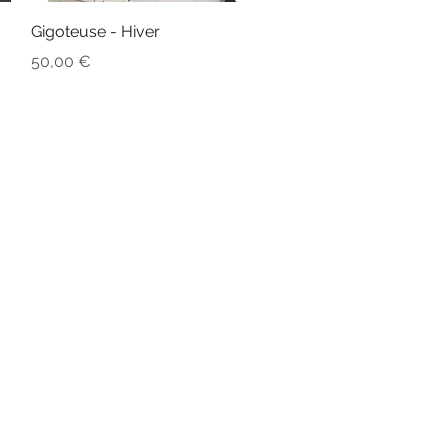
Aperçu rapide
Gigoteuse - Hiver
Prix
50,00 €