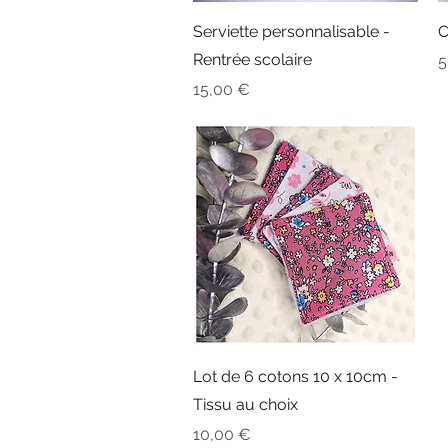
Aperçu rapide
Serviette personnalisable -
C
Rentrée scolaire
P
5
Prix
15,00 €
Aperçu rapide
Lot de 6 cotons 10 x 10cm -
Tissu au choix
Prix
10,00 €