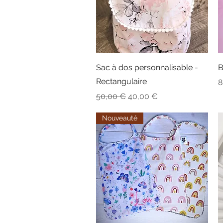
Aperçu rapide
Sac à dos personnalisable -
B
Rectangulaire
P
8
Prix original
Prix promotionnel
50,00 €
40,00 €
Nouveauté