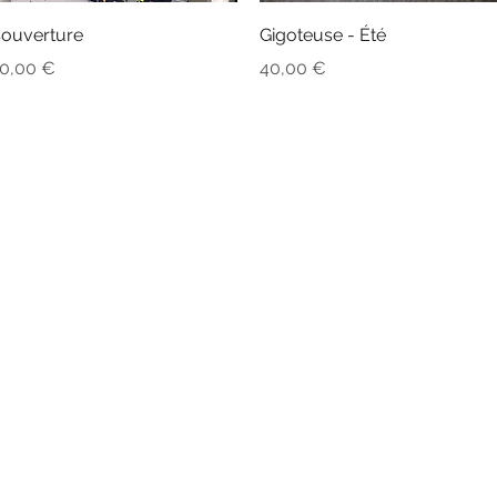
Aperçu rapide
Aperçu rapide
ouverture
Gigoteuse - Été
rix
Prix
0,00 €
40,00 €