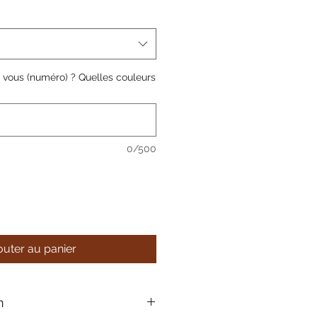
z vous (numéro) ? Quelles couleurs
0/500
outer au panier
n