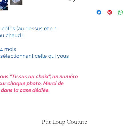
En fonction du stock
revenir vers vous af
long ou changement 
Étant créatice, je v
 côtés (au dessus et en
préférence au niveau
au chaud !
toujours une petite 
les différents élémen
24 mois
sélectionnant celle qui vous
 dans "Tissus au choix", un numéro
é sur chaque photo. Merci de
u dans la case dédiée.
Ptit Loup Couture